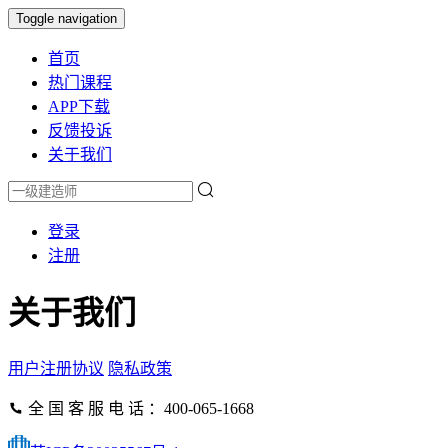
Toggle navigation
首页
热门课程
APP下载
反馈投诉
关于我们
登录
注册
关于我们
用户注册协议
隐私政策
全 国 客 服 电 话 ：400-065-1668